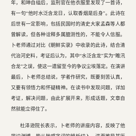
年，和珅自缢后，监刑官在他衣服里发现了一首诗，
有一句“他时水泛含龙日，认取香烟是后身”。此诗在
后世有一定影响，包括民国时的清史大家孟森等人都
曾解读，但各种诠释多属臆测性的，不能令人信服。
卜老师通过对比《朝鲜实录》中收录的此诗，结合清
代治河史料，考证后认为，其中“水泛含龙”实为“睢汛
合龙”之误，使这一遗留至今的争议尘埃落定。在演讲
最后，卜老师总结说，学者作研究，既要刻苦认真，
又要有领悟力和怀疑精神。在读书中发现问题，详加
考证，解决问题，由此扩展开来，形成话题，文章自
然就能立得住了。
杜泽逊院长表示，卜老师的讲座内容，反映了他