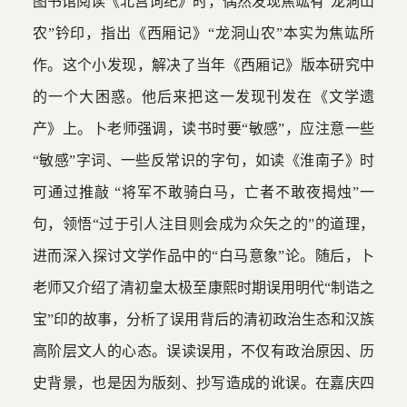
图书馆阅读《北宫词纪》时，偶然发现焦竑有“龙洞山
农”钤印，指出《西厢记》“龙洞山农”本实为焦竑所
作。这个小发现，解决了当年《西厢记》版本研究中
的一个大困惑。他后来把这一发现刊发在《文学遗
产》上。卜老师强调，读书时要“敏感”，应注意一些
“敏感”字词、一些反常识的字句，如读《淮南子》时
可通过推敲 “将军不敢骑白马，亡者不敢夜揭烛”一
句，领悟“过于引人注目则会成为众矢之的”的道理，
进而深入探讨文学作品中的“白马意象”论。随后，卜
老师又介绍了清初皇太极至康熙时期误用明代“制诰之
宝”印的故事，分析了误用背后的清初政治生态和汉族
高阶层文人的心态。误读误用，不仅有政治原因、历
史背景，也是因为版刻、抄写造成的讹误。在嘉庆四