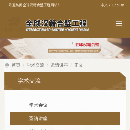
欢迎访问全球汉籍合璧工程网站！
中文
/
English
切
换
导
航
首页
学术交流
邀请讲座
正文
学术交流
学术会议
邀请讲座