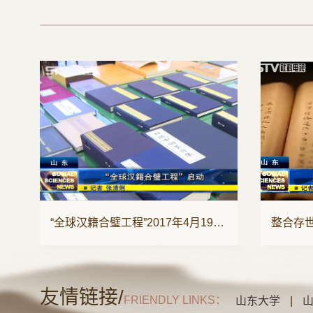
年4月19日启动
整合存世汉籍文献 推动国际汉学研究
友情链接/
FRIENDLY LINKS：
山东大学
|