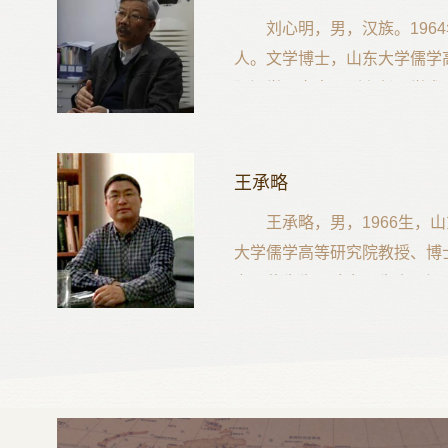
刘心明，男，汉族。196
人。文学博士，山东大学儒学
际汉学研究中心副主任。学术
献释读。自参加工作以来，先
勘学、汉语史·汉字学、古代
究等课程。近期主要从事文献
王承略
全球汉籍合璧研究等方面的工
王承略，男，1966生，
大学儒学高等研究院教授、博
安两位先生，致力于先秦两汉
经》学、子学等学术领域的研
主编《二十五史艺文经籍志考
部诗类、《子海精华编》。有
理）、《李焘学行诗文辑考》