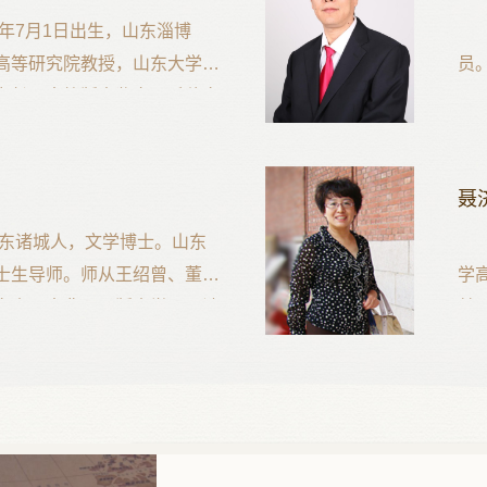
4年7月1日出生，山东淄博
高等研究院教授，山东大学国
员
专长是古籍版本鉴定、手稿文
理
后讲授过古籍版本学、古籍校
《
书籍制度史、古代石刻文献研
学理论、古代石刻文献研究、
聂
作。
山东诸城人，文学博士。山东
士生导师。师从王绍曾、董治
学
文史、古典目录版本学、《诗
献
究。任《两汉全书》副主编，
拿
补萃编》、《儒藏精华编》经
席
《诗毛氏传疏》（古籍整
等著作30多种。