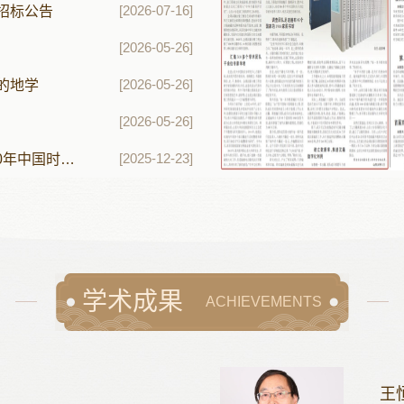
[2026-07-16]
招标公告
搜集整理流散的中华古籍，建立数
动数字化利用汉籍合璧 文脉赓续本
[2026-05-26]
 王 沛图为全球汉籍合璧工程部分出
[2026-05-26]
的地学
。山东大学供图 制图：沈亦伶古籍
报道详情】
[2026-05-26]
优秀传统文化的重要载体。由于种
，大量中国汉文古籍流散于境外，
[2025-12-23]
讲座回顾 | 柯马丁教授做客山东大学主讲“公元前300年中国时期的书写与社群：郢都楚地的《诗》”
乏中国大陆缺藏的版本和品种。
年，全球汉籍合璧工程启动，2018
工程被文化和旅游部、教育部作为
点文化工程列入“中华古籍保护计
学术成果
ACHIEVEMENTS
王