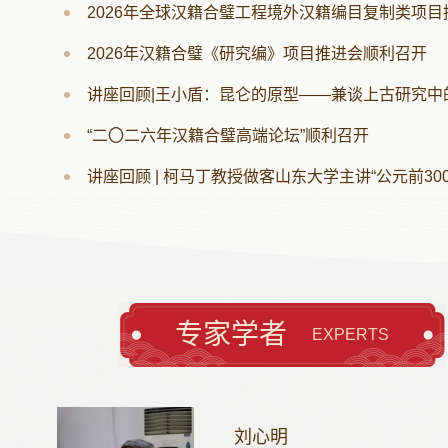
2026年全球汉籍合璧工程境外汉籍编目复制类项目
才率团访问法
脉赓续
长吉尔·贝
据库推
2026年汉籍合璧《研究编》项目推进会顺利召开
利谢接待了代
报记者
讲座回顾|王小盾：昆仑的原型——兼谈上古研究中
观法国图书馆
版成果
【查看
行了座谈交流
“二〇二六年汉籍合璧高端论坛”顺利召开
是中华
国国家图书馆
种原因
馆馆长吉尔·
其中不
致力于与世界
2017
古籍的研究和
年，该
与山东大.…
国家重
划”.…
专家学者
EXPERTS
刘心明