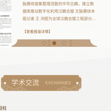
题会议时强调加强领导创新方式全力以赴
推进工程实施4月23日下午，省委书记刘家
义主持召开全球汉籍合璧工程专题会议，
听取工程协调推进和工作进展情况汇报，
【查看报道详情】
研究解决具体问题，安排部署下一步工
作。刘家义指出，中国古代文献典籍是中
华优秀传统文化的载体，是我们无比珍贵
的文化遗产。习近平总书记视察山东时强
调，要加强对中华优秀传统文化的挖掘和
阐发，推进创造性转化和创新性发展。实
施全球.…
学术交流
EXCHANGES
恒柱