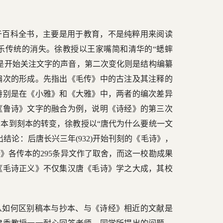
于百科全书，主要是用于教育，不是纯粹用来阅读
乐传统的消失。徐教授以王家嘴简和清华的“蟋蟀
是开始关注文字的声音，第二次变化则是结构编纂
编次的形成。先指出《毛传》中的古注及其注释的
特别是在《小雅》和《大雅》中，两者的编次差异
《鲁诗》文字的融合为例，说明《诗经》的第三次
本到刻本的转变，徐教授以“唐代为什么要统一文
结论：后唐长兴三年(932)开始刊刻的《毛诗》，
》各传本的295条异文作了取舍，而这一校勘成果
《毛诗正义》不仅集汉唐《毛诗》学之大成，其校
从如何区别稿本与抄本、与《诗经》相近的文献是