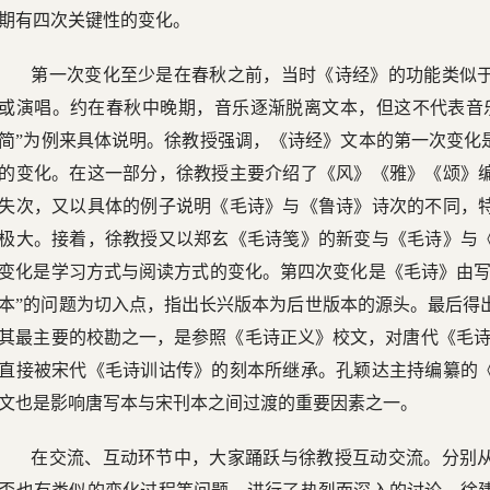
期有四次关键性的变化。
第一次变化至少是在春秋之前，当时《诗经》的功能类似
或演唱。约在春秋中晚期，音乐逐渐脱离文本，但这不代表音
简”为例来具体说明。徐教授强调，《诗经》文本的第一次变化
的变化。在这一部分，徐教授主要介绍了《风》《雅》《颂》
失次，又以具体的例子说明《毛诗》与《鲁诗》诗次的不同，
极大。接着，徐教授又以郑玄《毛诗笺》的新变与《毛诗》与
变化是学习方式与阅读方式的变化。第四次变化是《毛诗》由写
本”的问题为切入点，指出长兴版本为后世版本的源头。最后得出
其最主要的校勘之一，是参照《毛诗正义》校文，对唐代《毛诗
直接被宋代《毛诗训诂传》的刻本所继承。孔颖达主持编纂的
文也是影响唐写本与宋刊本之间过渡的重要因素之一。
在交流、互动环节中，大家踊跃与徐教授互动交流。分别