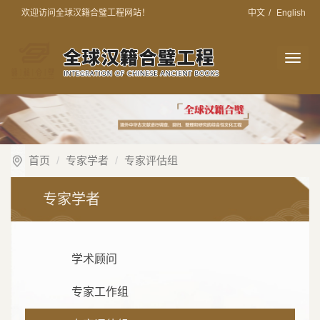
欢迎访问全球汉籍合璧工程网站！
中文
/
English
切
换
导
航
首页
专家学者
专家评估组
专家学者
学术顾问
专家工作组