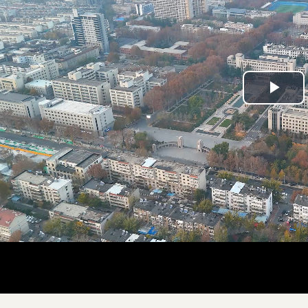
Pla
Vid