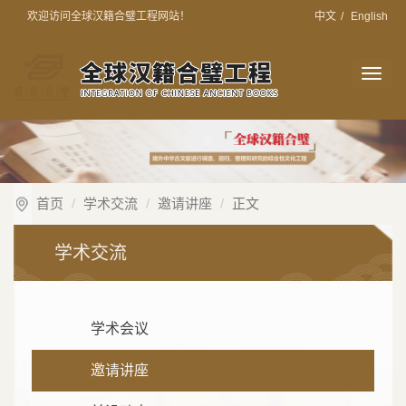
欢迎访问全球汉籍合璧工程网站！
中文
/
English
切
换
导
航
首页
学术交流
邀请讲座
正文
学术交流
学术会议
邀请讲座