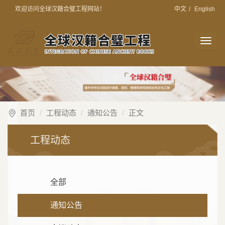
欢迎访问全球汉籍合璧工程网站！
中文
/
English
切
换
导
航
首页
工程动态
通知公告
正文
工程动态
全部
通知公告