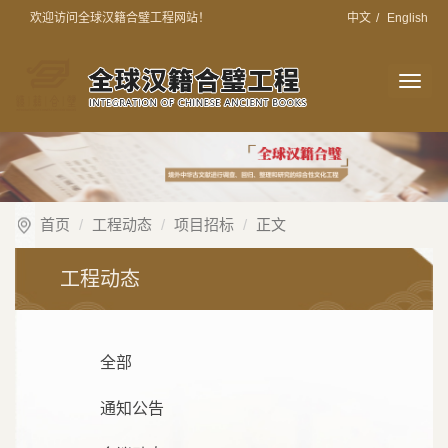
欢迎访问全球汉籍合璧工程网站！
中文
/
English
切
换
导
航
首页
工程动态
项目招标
正文
工程动态
全部
通知公告