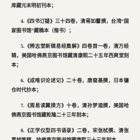
库藏元末明初刊本；
4.《四书订疑》三十四卷，清蒋如馨撰，台湾“国
家图书馆”藏稿本（楷书）；
5.《辨志堂新辑易经集解》四卷首一卷，清万经
辑，美国哈佛燕京图书馆藏清康熙二十五年西爽堂刻
本；
6.《成唯识论述记》二十卷，唐窥基撰，日本镰
仓时代抄本；
7.《周易读翼揆方》十卷，清孙梦逵撰，美国哈
佛燕京图书馆藏乾隆二十三年刻本；
8.《正学仪型四书语录》二卷，宋张栻撰、清张
嘉桢等辑，哈佛燕京图书馆藏康熙三十三年刻本。