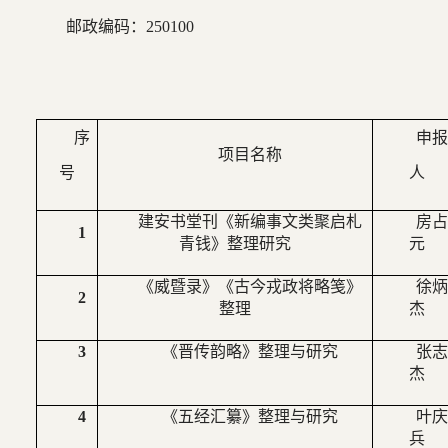
邮政编码：250100
序
申
项目名称
号
人
建安书堂刊《新编事文类聚启札
房
1
青钱》整理研究
元
《威暨录》《古今戎政将略笺》
徐
2
整理
杰
3
《晋传韵略》整理与研究
张
杰
4
《五经汇纂》整理与研究
叶
兵