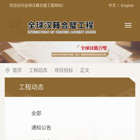
欢迎访问全球汉籍合璧工程网站！
中文
/
English
切
换
导
航
首页
工程动态
项目招标
正文
工程动态
全部
通知公告