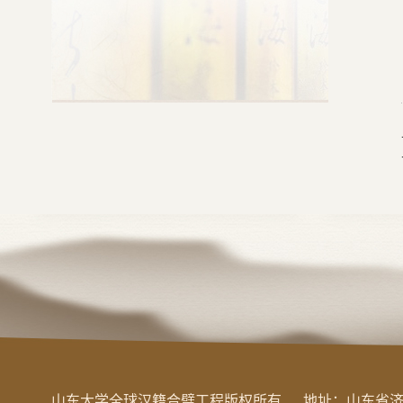
山东大学全球汉籍合璧工程版权所有
地址：
山东省济