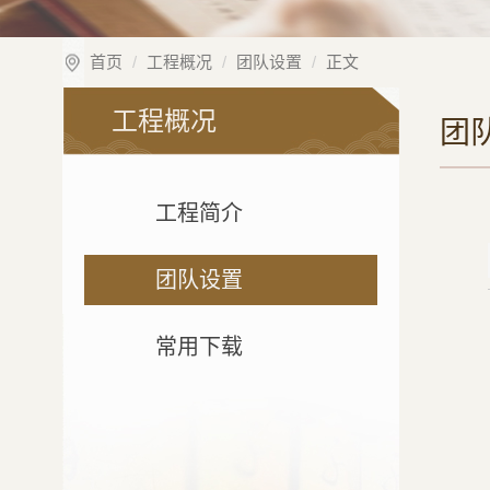
首页
工程概况
团队设置
正文
工程概况
团
工程简介
团队设置
常用下载