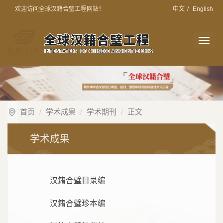
欢迎访问全球汉籍合璧工程网站！
中文
/
English
切
换
导
航
首页
学术成果
学术期刊
正文
学术成果
汉籍合璧目录编
汉籍合璧珍本编