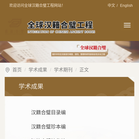
欢迎访问全球汉籍合璧工程网站！
中文
/
English
切
换
导
航
首页
学术成果
学术期刊
正文
学术成果
汉籍合璧目录编
汉籍合璧珍本编