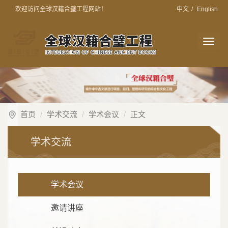
欢迎访问全球汉籍合璧工程网站！
中文
/
English
切
换
导
航
首页
学术交流
学术会议
正文
学术交流
学术会议
邀请讲座