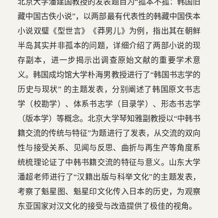
北京大学潘建国教授的发表题目为“孤本不孤：韩国旧
藏中国古佚小说”，以两部最有代表性的韩藏中国佚本
小说双璧《型世言》《莽男儿》为例，指出其在朝鲜
半岛其实并非孤本的问题，详细介绍了两部小说的现
存副本，进一步揭示出调查原始文献的重要学术意
义。韩国成均馆大学朴海男教授进行了“韩国书志学的
历史与现状” 的主题发表，分别阐述了韩国原文书志
学（校勘学）、体系书志学（目录学）、形态书志学
（版本学）等概念。北京大学琴知雅副教授以“中韩书
籍交流的传统与特征”为题进行了发表，从交流的双向
性与接受关系、见闻与反思、曲折与再生产等角度系
统梳理论证了中韩书籍交流的特征与意义。山东大学
潘超老师进行了“汉籍出版与科举文化”的主题发表，
考察了魁星图、魁星印文化传入日本的历史，为观察
东亚国家对汉文化的接受与改造提供了极佳的视角。