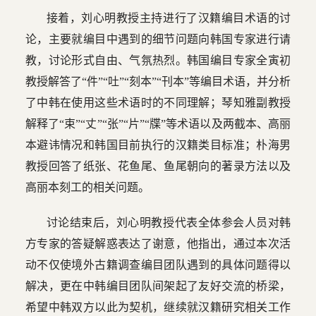
接着，刘心明教授主持进行了汉籍编目术语的讨
论，主要就编目中遇到的细节问题向韩国专家进行请
教，讨论形式自由、气氛热烈。韩国编目专家全寅初
教授解答了“件”“吐”“刻本”“刊本”等编目术语，并分析
了中韩在使用这些术语时的不同理解；琴知雅副教授
解释了“束”“丈”“张”“片”“牒”等术语以及两截本、高丽
本避讳情况和韩国目前执行的汉籍类目标准；朴海男
教授回答了纸张、花鱼尾、鱼尾朝向的著录方法以及
高丽本刻工的相关问题。
讨论结束后，刘心明教授代表全体参会人员对韩
方专家的答疑解惑表达了谢意，他指出，通过本次活
动不仅使境外古籍调查编目团队遇到的具体问题得以
解决，更在中韩编目团队间架起了友好交流的桥梁，
希望中韩双方以此为契机，继续就汉籍研究相关工作