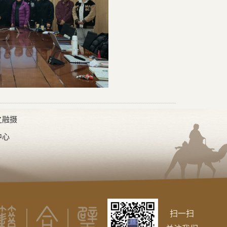
之融摄
中心
扫一扫