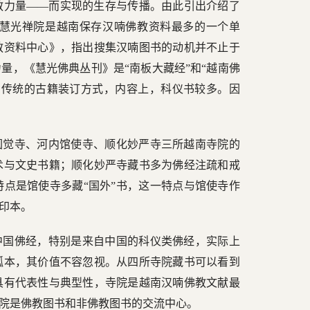
教力量——而实现的生存与传播。由此引出介绍了
慧光禅院是越南保存汉喃佛教资料最多的一个单
教资料中心》，指出搜集汉喃图书的动机并不止于
量，《慧光佛典丛刊》是“南板大藏经”和“越南佛
了传统的古籍装订方式，内容上，科仪书较多。因
圆觉寺、河内馆使寺、顺化妙严寺三所越南寺院的
术与文史书籍；顺化妙严寺藏书多为佛经注疏和戒
点是馆使寺多藏“国外”书，这一特点与馆使寺作
印本。
中国佛经，特别是来自中国的科仪类佛经，实际上
孤本，其价值不容忽视。从四所寺院藏书可以看到
具有代表性与典型性，寺院是越南汉喃佛教文献最
院是佛教图书和非佛教图书的交流中心。