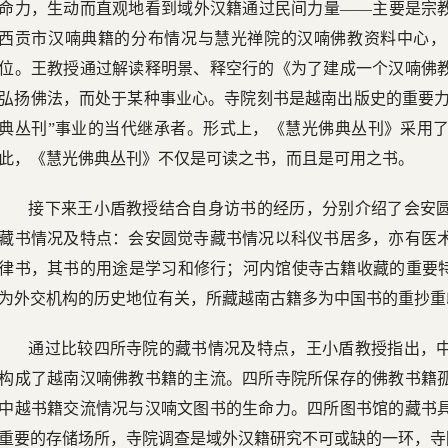
命力，生动而直观地看到域外汉籍通过民间力量——主要是宗
西贡市汉喃典籍的分布情况与慧光禅院的汉喃佛教资料中心，
位。王教授通过解读释明景、释空行的《为了建成一个汉喃佛
弘扬佛法，而处于某种事业心。寺院刻书是越南出版史的重要力
典丛刊”事业的当代继承者。形式上，《慧光佛典丛刊》采用
此，《慧光佛典丛刊》不仅是可读之书，而且是可用之书。
接下来王小盾教授结合自身访书的经历，分别介绍了会安
藏书情况及特点：会安圆觉寺藏书情况以科仪书居多，亦有医
律书，其书的用途是学习和修行；河内馆使寺古籍收藏的重要特
为外交机构的历史地位有关，所藏越南古籍多为中国书的重抄重
通过比较四所寺院的藏书情况及特点，王小盾教授指出，
构成了越南汉喃佛教书籍的主流。四所寺院所保存的佛教书籍
中越书籍交流情况与汉喃文图书的生命力。四所图书馆的藏书
重要的存储场所，寺院调查是域外汉籍研究不可或缺的一环，寺