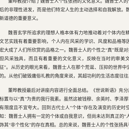
董晔教授介绍了魏晋士人个性张扬的文化意义。魏晋士人的
后的非理性进发，而是他们特定人生的主动选择和自我解放。
新道德的重要意义。
魏晋玄学所追求的理想人格本体有力地推动着对个体内在
文艺实践有着重要影响，个人内在风采的学识、风度和品格等因
宏大成了人们所欣赏的品格之一。魏晋士人的个性之“真”既是对
但风采独具，而且有着重要的文化意义，反映在当时的审美文
征”。从历史的眼光来看，魏晋士人在那个荒诞、压抑的世界中
的。从他们破毁庸俗礼教的角度来说，其超功利的生活态度往往
董晔教授最后对讲座内容进行全面总结。《世说新语》充分
标置与以“真”为贵的我行我素。虽然这被钱穆、余英时、李泽厚
有限度且不宜夸大。回到古代士人“个体”存在及演变的历史时
知：魏晋士人拥有一定的个体或自我意识，但尚未达到真正的“人
饰其“非个性化”的存在真相。总的来说，魏晋士人的个性张扬