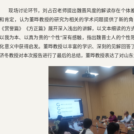
现场讨论环节，刘占召老师提出魏晋风度的解读存在个体
和肯定，认为董晔教授的研究为相关的学术问题提供了新的角
《赏誉篇》《方正篇》展开深入浅出的讲解，以文本细读的方
以我为本、以真为贵的“个性”深有感触，指出魏晋士人的个性
化意义中获得启发。董晔教授以丰富的学识、深刻的见解回答
济冬教授对本次报告进行了最后的总结，董晔教授表达了对山东