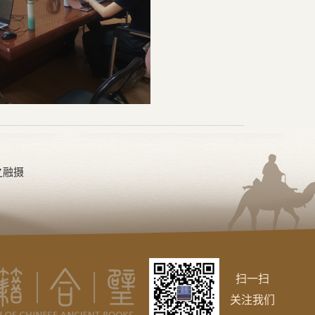
之融摄
扫一扫
关注我们