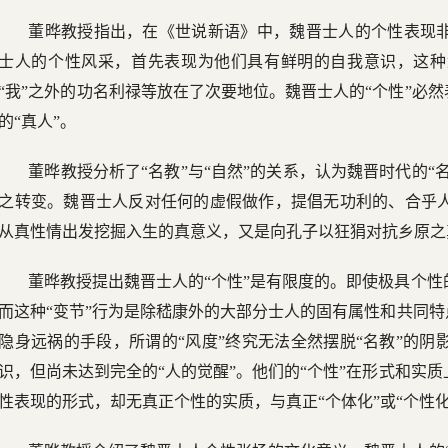
董晔教授指出，在《世说新语》中，魏晋士人的个性表现
士人的个性风采，首先表现为他们具有鲜明的自我意识，这种
“我”之外的功名利禄等放在了次要地位。魏晋士人的“个性”必
的“真人”。
董晔教授分析了“名教”与“自然”的关系，认为魏晋时代的“
之转变。魏晋士人反对任何的虚假做作，提倡无功利的、合乎
从真性情出发挖掘入生的真意义，又是向孔子以狂狷对抗乡原之
董晔教授提出魏晋士人的“个性”是有限度的。即使极具个
而这种“变节”行为是除嵇康外的大部分士人的固有属性和共同特
隐身远祸的手段，所谓的“风度”终究无法全然摆脱“名教”的
识，但尚未达到完全的“人的觉醒”。他们的“个性”在形式和实
性表现的形式，却无真正个性的实质，与真正“个体化”或“个性