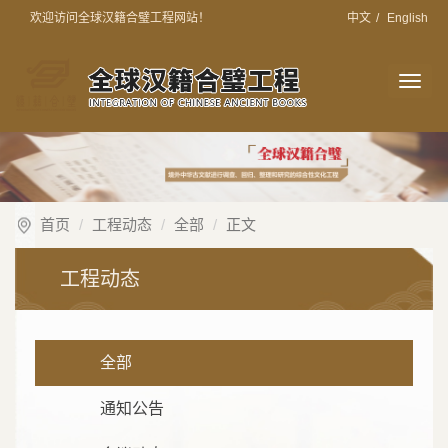
欢迎访问全球汉籍合璧工程网站！
中文
/
English
切
换
导
航
首页
工程动态
全部
正文
工程动态
全部
通知公告