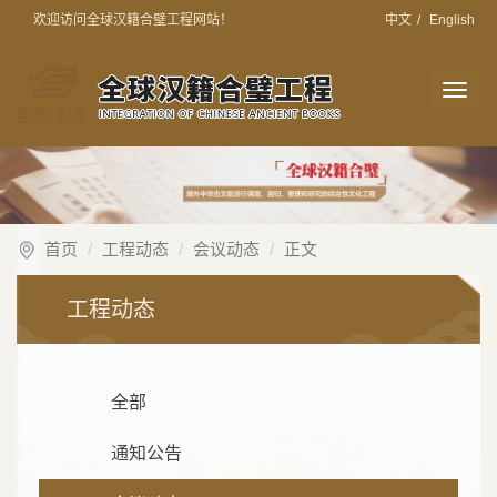
欢迎访问全球汉籍合璧工程网站！
中文
/
English
切
换
导
航
首页
工程动态
会议动态
正文
工程动态
全部
通知公告