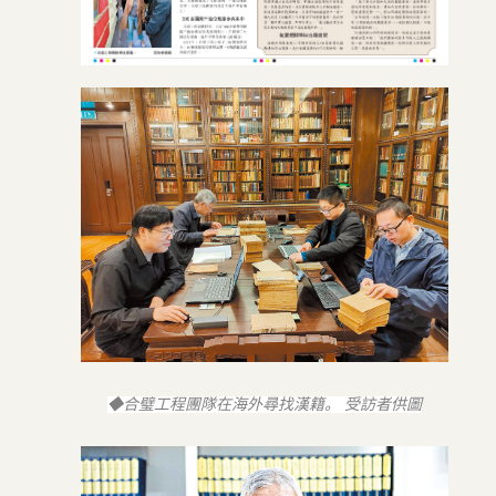
◆合璧工程團隊在海外尋找漢籍。 受訪者供圖