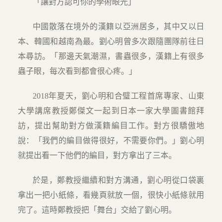
「讓對方認可你的學術眼光」
中國散落在境外的漢籍以亞洲居多，其中又以日
本、韓國和越南為最。劉心明曾多次跟隨團隊前往日
本尋訪。「那邊天氣潮濕，書蟲很多，漢籍上有很多
蟲子眼，每次看到都會很心疼。」
2018年夏天，劉心明和合璧工程首席專家、山東
大學講席教授鄭傑文一起到日本一家大學圖書館拜
訪，提出幫助對方做漢籍編目工作。對方很驕傲地
說：「我們的編目做得很好，不需要你們。」劉心明
就提出看一下他們的編目，對方拿出了三本。
於是，鄭教授繼續和對方溝通，劉心明從口袋裏
拿出一把小紙條，看幾頁就放一個，很快小紙條就用
完了。這時鄭教授把「舞台」交給了劉心明。