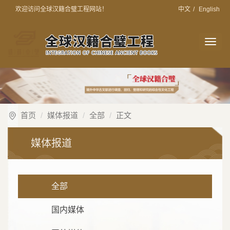
欢迎访问全球汉籍合璧工程网站！
中文
/
English
切
换
导
航
首页
媒体报道
全部
正文
媒体报道
全部
国内媒体