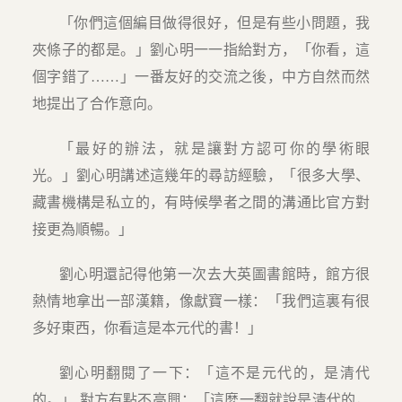
「你們這個編目做得很好，但是有些小問題，我
夾條子的都是。」劉心明一一指給對方，「你看，這
個字錯了……」一番友好的交流之後，中方自然而然
地提出了合作意向。
「最好的辦法，就是讓對方認可你的學術眼
光。」劉心明講述這幾年的尋訪經驗，「很多大學、
藏書機構是私立的，有時候學者之間的溝通比官方對
接更為順暢。」
劉心明還記得他第一次去大英圖書館時，館方很
熱情地拿出一部漢籍，像獻寶一樣：「我們這裏有很
多好東西，你看這是本元代的書！」
劉心明翻閱了一下：「這不是元代的，是清代
的。」 對方有點不高興：「這麼一翻就說是清代的，