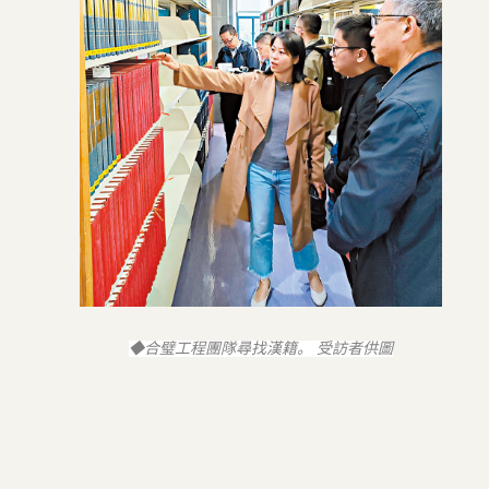
◆合璧工程團隊尋找漢籍。 受訪者供圖