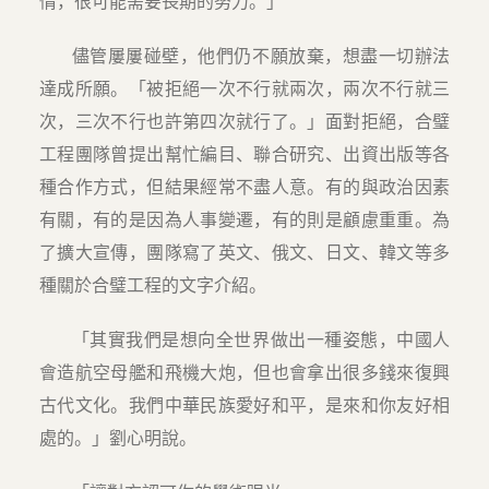
情，很可能需要長期的努力。」
儘管屢屢碰壁，他們仍不願放棄，想盡一切辦法
達成所願。「被拒絕一次不行就兩次，兩次不行就三
次，三次不行也許第四次就行了。」面對拒絕，合璧
工程團隊曾提出幫忙編目、聯合研究、出資出版等各
種合作方式，但結果經常不盡人意。有的與政治因素
有關，有的是因為人事變遷，有的則是顧慮重重。為
了擴大宣傳，團隊寫了英文、俄文、日文、韓文等多
種關於合璧工程的文字介紹。
「其實我們是想向全世界做出一種姿態，中國人
會造航空母艦和飛機大炮，但也會拿出很多錢來復興
古代文化。我們中華民族愛好和平，是來和你友好相
處的。」劉心明說。