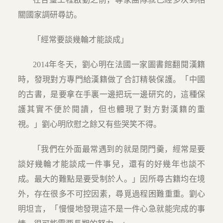
關國家調研尋訪。
「經常要談幾輪才能談成」
2014年冬天，劉心明在法國一家圖書館翻閱漢籍
時，發現對方專門給漢籍做了合訂精裝保護。「中國
的古書，是要拿在手裏一邊把玩一邊研究的，這種保
護其實不便於閱讀，但也體現了對方對漢籍的重
視。」劉心明欣慰之餘又有些哭笑不得。
「我們在外面最常遇到的就是閉門羹，經常是要
談好幾輪才能談成一件事兒，還有的好幾年也談不
成。最大的難點是要受制於人。」因所尋古籍均在境
外，存在很多不可控因素，尋覓過程困難重重。劉心
明坦言，「慢慢地發現這不是一件心急就能完成的事