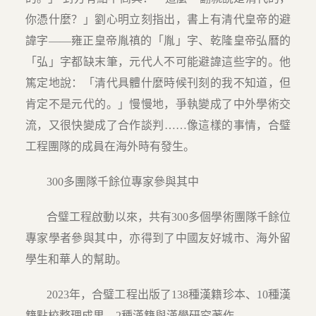
你憑什麼？」劉心明立刻指出，書上有清代皇帝的避
諱字——雍正皇帝胤禛的「胤」字、乾隆皇帝弘曆的
「弘」字都缺末筆，元代人不可能避諱這些字的。他
篤定地說：「清代具體什麼時候刊刻的我不知道，但
肯定不是元代的。」慢慢地，爭執變成了中外學術交
流，又很快變成了合作談判……像這樣的事情，合璧
工程團隊的成員在海外時有發生。
300多團隊千餘位專家參與其中
合璧工程啟動以來，共有300多個學術團隊千餘位
專家學者參與其中，亦得到了中國友好城市、海外留
學生和華人的幫助。
2023年，合璧工程出版了138種漢籍珍本、10種漢
籍點校整理成果、2種漢籍與漢學研究著作。