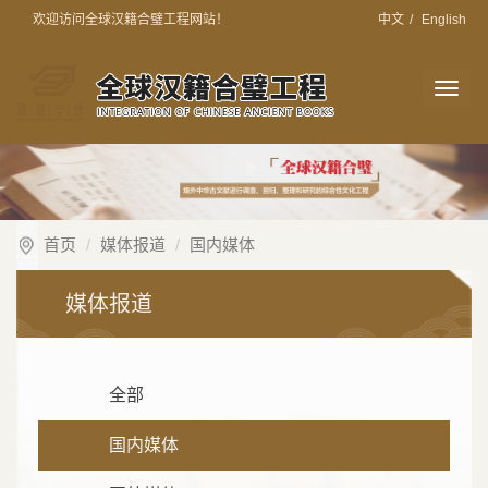
欢迎访问全球汉籍合璧工程网站！
中文
/
English
切
换
导
航
首页
媒体报道
国内媒体
媒体报道
全部
国内媒体