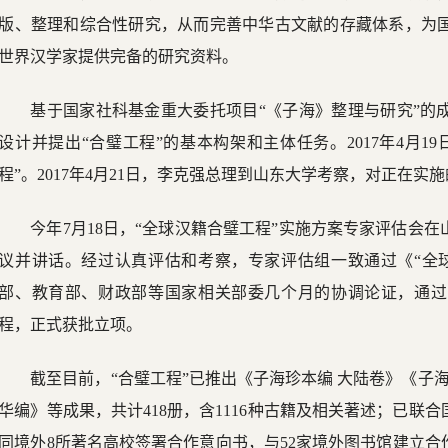
版、整理和综合性研究，从而完善中华古文献的存藏体系，为
世界汉学家提供完备的研究资料。
基于国家社科基金重大委托项目“《子海》整理与研究”的成
设计并提出“合璧工程”的基本构架和主体任务。2017年4月
程”。2017年4月21日，李克强总理到山东大学考察，对正在实
今年7月18日，“全球汉籍合璧工程”实施方案专家评估会
议并讲话。经过认真评估和考察，专家评估组一致通过《“全
部、教育部、财政部等国家相关部委几个月的协调论证，通过
程，正式获批立项。
截至目前，“合璧工程”已推出《子海珍本编 大陆卷》《子
华编》等成果，共计418册，含1116种古籍及相关著述；已联合
同境外8所著名高校签署合作意向书，与52家境外图书馆建立