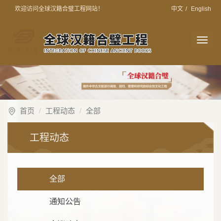
欢迎访问全球汉籍合璧工程网站！
中文
/
English
切
换
导
航
首页
工程动态
全部
工程动态
全部
通知公告