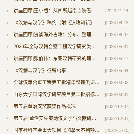
讲座回顾|王小盾：从四所越南寺院看域外汉籍的生存
[2023-11-14]
《汉籍与汉学》稿约（附《汉籍知新》稿约）
[2023-09-12]
讲座回顾|漫谈海外古籍：分布、整理、探秘——以北美为中心
[2023-06-07]
2023年全球汉籍合璧工程汉学研究类课题申报通知
[2023-05-31]
讲座回顾|张伯伟：东亚汉籍研究的理论与方法
[2023-05-17]
《汉籍与汉学》征稿启事
[2023-05-04]
全球汉籍合璧工程第五批精华整理类课题招标公示
[2023-03-02]
山东大学国际汉学研究项目第二批招标启事
[2023-03-01]
第五届董治安奖获奖作品概况
[2022-12-07]
第五届“董治安先秦两汉文学与文献研究奖”颁奖典礼暨《文史名家 君子流风——董治安先生逝世十周年纪念…
[2022-12-01]
国家社科基金重大项目《加拿大不列颠哥伦比亚大学藏汉籍调查编目与整理研究》专家咨询评议会举办
[2022-11-15]